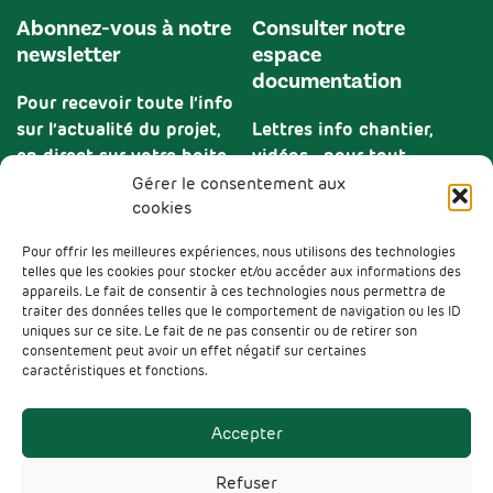
Abonnez-vous à notre
Consulter notre
newsletter
espace
documentation
Pour recevoir toute l’info
sur l’actualité du projet,
Lettres info chantier,
en direct sur votre boite
vidéos… pour tout
mail.
comprendre et suivre
Gérer le consentement aux
l’actu du projet.
cookies
Pour offrir les meilleures expériences, nous utilisons des technologies
S'inscrire
telles que les cookies pour stocker et/ou accéder aux informations des
Visiter
appareils. Le fait de consentir à ces technologies nous permettra de
traiter des données telles que le comportement de navigation ou les ID
uniques sur ce site. Le fait de ne pas consentir ou de retirer son
consentement peut avoir un effet négatif sur certaines
caractéristiques et fonctions.
Documentation
Accepter
Contact
Refuser
Espace presse