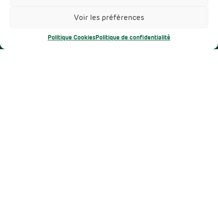
Liens utiles
Voir les préférences
Mentions légales
Politique Cookies
Politique de confidentialité
Protection des données
Cookies
Un projet
Réalisé avec le soutien de
Dans le cadre des dispositifs