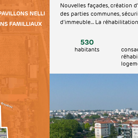
Nouvelles façades, création 
PAVILLONS NELLI
des parties communes, sécur
d’immeuble… La réhabilitation
INS FAMILLIAUX
530
habitants
consac
réhabi
logem