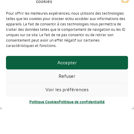
cookies
Documentation
Pour offrir les meilleures expériences, nous utilisons des technologies
Contact
telles que les cookies pour stocker et/ou accéder aux informations des
appareils. Le fait de consentir à ces technologies nous permettra de
Espace presse
traiter des données telles que le comportement de navigation ou les ID
Liens utiles
uniques sur ce site. Le fait de ne pas consentir ou de retirer son
consentement peut avoir un effet négatif sur certaines
Mentions légales
caractéristiques et fonctions.
Protection des données
Cookies
Accepter
Refuser
Un projet
Réalisé avec le soutien de
Voir les préférences
Politique Cookies
Politique de confidentialité